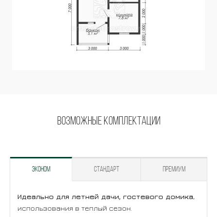
Возможные комплектации
Эконом
Стандарт
Премиум
Идеально для летней дачи, гостевого домика
Идеально для основного дома для
Идеально для создания дома мечты с
,
использования в теплый сезон.
постоянного проживания
уникальными материалами
1-2 человек или семьи
и максимальным