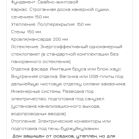
Фундамент: Свайно-винтовой.
с ребенком.
комфортом.
Каркас: Строганная доска камерной сушки,
Фундамент: Утепленная шведская плита (УШП) или
Фундамент: УШП с интегрированной системой
сечением 150 мм.
свайно-ростверковый с утеплением.
отопления и готовыми коммуникациями.
Утепление: Пол/перекрытия: 150 мм.
Каркас: Усиленный каркас из доски камерной
Каркас и утепление: Усиленный каркас. Возможно
Стены: 150 мм.
сушки, сечением 200 мм.
использование альтернативных утеплителей
Кровля/мансарда: 200 мм.
Утепление (по принципу «теплого контура»):
(эковата, PIR-плиты).
Остекление: Энергоэффективный однокамерный
Пол/перекрытия: 200 мм.
Остекление: Большеформатные панорамные окна с
стеклопакет (в стандартной комплектации без
Стены: 200 мм.
двухкамерными стеклопакетами, возможно
панорамного остекления).
Остекление: Двухкамерные энергоэффективные
остекление в пол.
Отделка фасада: Имитация бруса или блок-хаус.
стеклопакеты с аргоном. Возможно панорамное
Отделка фасада: Высококачественный планкен,
Внутренняя отделка: Вагонка или OSB-плиты под
остекление.
композитные панели, штукатурка по системе
дальнейшую чистовую отделку силами заказчика.
Отделка фасада: Вентилируемый фасад с
утепления.
Инженерные системы: Разводка под
фиброцементными панелями, планкеном или
Внутренняя отделка: Дизайнерский ремонт по
электричество, подготовка под санузел
сайдингом под штукатурку.
вашему проекту: натуральная доска на пол,
(установка канализационного выхода,
Внутренняя отделка: «Под ключ»: гипсокартон с
декоративная штукатурка, каменная кладка,
водопроводных вводов).
покраской/шпаклевкой, поклейка обоев, укладка
индивидуальная мебель.
Отопление: Электрические конвекторы или
ламината/линолеума.
Умный дом: Система управления климатом,
подготовка под печь-буржуйку/камин.
Отопление: Система водяного или электрического
освещением, безопасностью.
теплого пола.
Отопление: Современная система на основе
Дом защищен от осадков, утеплен, но для